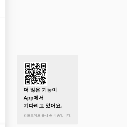
파파레서피
 본품 가챠 굿굿!!
볼거리 많고 체험형이라 재밌어요
!!
프
더 많은 기능이

로
31
App에서

리
기다리고 있어요.
안드로이드 출시 준비 중입니다.