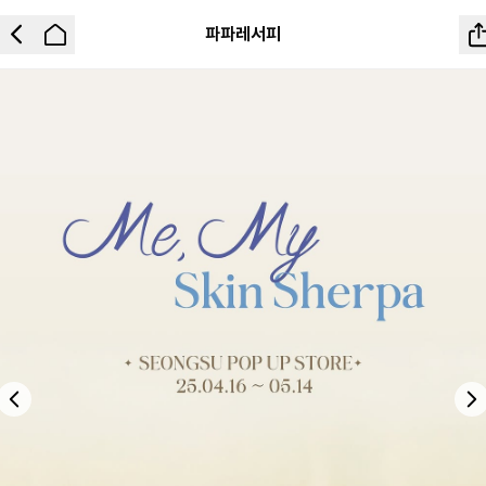
파파레서피
Previous slide
Ne