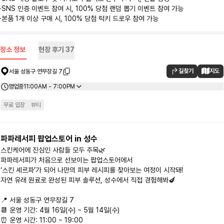
-SNS 인증 이벤트 참여 시, 100% 당첨 랜덤 뽑기 이벤트 참여 가능

-본품 1개 이상 구매 시, 100% 당첨 럭키 드로우 참여 가능
장소 정보
현장 후기
37
길찾기
지도
서울 성동구 연무장길 7
영업중
11:00AM - 7:00PM
무료 입장
뷰티
파파레서피 팝업스토어 in 성수
스킨케어에 진심인 사람들 모두 주목🌿

파파레서피가 처음으로 선보이는 팝업스토어에서

‘스킨 셰르파’가 되어 나만의 피부 레시피를 찾아보는 여정이 시작돼!

자연 유래 원료로 완성된 피부 솔루션, 성수에서 직접 경험해봐🍆

📍 서울 성동구 연무장길 7

📆 운영 기간: 4월 16일(수) ~ 5월 14일(수)

⏰ 운영 시간: 11:00 ~ 19:00
