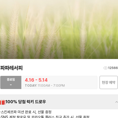
파파레서피
12566
4.16 - 5.14
종료됨
현장 예약
-
TODAY:
11:00AM - 7:00PM
100% 당첨 럭키 드로우
-스킨셰르파 미션 완료 시, 선물 증정

-SNS 계정 팔로우 및 카카오톡 플러스 친구 추가 시, 선물 증정
