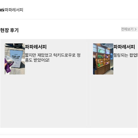
📸파파레서피
전체보기
현장 후기
파파레서피
파파레서피
짧지만 재밌었고 럭키드로우로 정
힐링되는 팝업!!
품도 받았어요!
쿠
르
32
릉