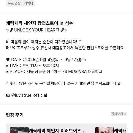
무료 입장
캐릭터
캐릭캐릭 체인지 팝업스토어 in 성수
✨🔓 UNLOCK YOUR HEART! 🔓✨

네 마음의 알이 깨지는 순간이 다가왔습니다! 🥚

러브이즈트루가 성수 뮤신사 대림창고에서 특별한 팝업스토어를 오픈해요.

🖤 DATE : 2025년 9월 4일(목) ~ 9월 17일(수)

♠️ TIME : 오전 11시 ~ 오후 10시

♣️ PLACE : 서울 성동구 성수이로 74 MUSINSA 대림창고

추후 더 많은 소식도 공개될 예정이니 많은 기대와 관심 부탁드립니다 💫

📸 @luvistrue_official
전체보기
현장 후기
캐릭캐릭 체인지 X 러브이즈트
캐릭캐릭 