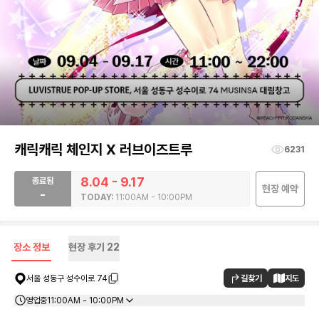
캐릭캐릭 체인지 X 러브이즈트루
6231
8.04 - 9.17
종료됨
현장 예약
-
TODAY:
11:00AM - 10:00PM
장소 정보
현장 후기
22
길찾기
지도
서울 성동구 성수이로 74
영업중
11:00AM - 10:00PM