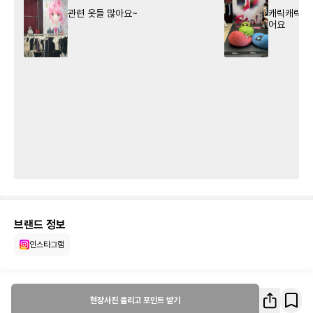
루
루
관련 옷들 많아요~
캐릭캐릭체인
어요
핑
키
96
키
브랜드 정보
인스타그램
현장사진 올리고 포인트 받기