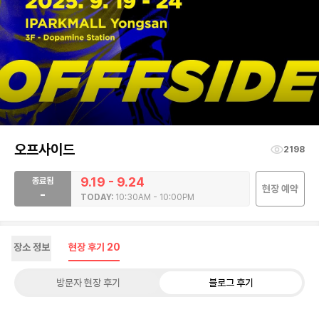
오프사이드
2198
9.19 - 9.24
종료됨
현장 예약
-
TODAY:
10:30AM - 10:00PM
장소 정보
현장 후기
20
방문자 현장 후기
블로그 후기