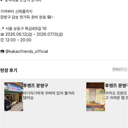
⠀

가챠부터 신제품까지

문방구 감성 한가득 준비 완료 🎒✨

⠀

📍 서울 성동구 뚝섬로9길 16

📅 2026.06.12(금) ~ 2026.07.10(금)

⏰ 12:00 ~ 20:00

📷 @kakaofriends_official
전체보기
현장 후기
후렌즈 문방구
후렌즈 문방
아기자기하게 꾸며져 있어 볼거리
카카오 프렌즈 
많아요
고 귀여운 템 