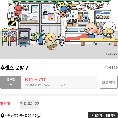
후렌즈 문방구
4470
6.12 - 7.10
종료됨
현장 예약
-
TODAY:
12:00PM - 8:00PM
장소 정보
현장 후기
22
길찾기
지도
서울 성동구 뚝섬로9길 16