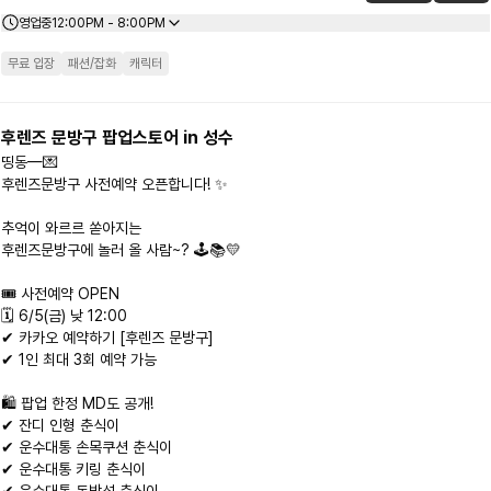
영업중
12:00PM - 8:00PM
무료 입장
패션/잡화
캐릭터
후렌즈 문방구 팝업스토어 in 성수
띵동—💌

후렌즈문방구 사전예약 오픈합니다! ✨

⠀

추억이 와르르 쏟아지는

후렌즈문방구에 놀러 올 사람~? 🕹️📚💛

⠀

🎟️ 사전예약 OPEN

🗓️ 6/5(금) 낮 12:00

✔ 카카오 예약하기 [후렌즈 문방구]

✔ 1인 최대 3회 예약 가능

⠀

🛍️ 팝업 한정 MD도 공개!

✔ 잔디 인형 춘식이

✔ 운수대통 손목쿠션 춘식이

✔ 운수대통 키링 춘식이

✔ 운수대통 돈방석 춘식이
