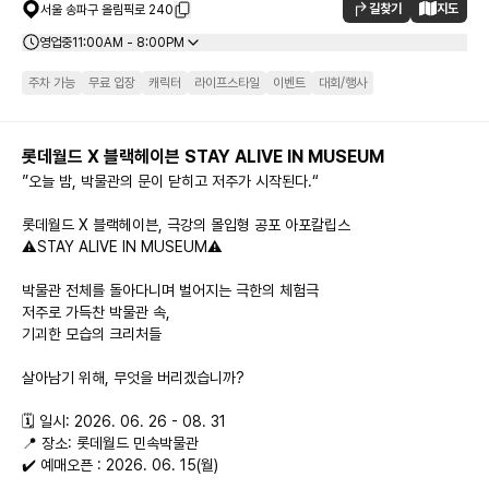
길찾기
지도
서울 송파구 올림픽로 240
영업중
11:00AM - 8:00PM
주차 가능
무료 입장
캐릭터
라이프스타일
이벤트
대회/행사
롯데월드 X 블랙헤이븐 STAY ALIVE IN MUSEUM
”오늘 밤, 박물관의 문이 닫히고 저주가 시작된다.“

롯데월드 X 블랙헤이븐, 극강의 몰입형 공포 아포칼립스

⚠️STAY ALIVE IN MUSEUM⚠️

박물관 전체를 돌아다니며 벌어지는 극한의 체험극

저주로 가득찬 박물관 속,

기괴한 모습의 크리처들

살아남기 위해, 무엇을 버리겠습니까?

🗓 일시: 2026. 06. 26 - 08. 31

📍 장소: 롯데월드 민속박물관

✔️ 예매오픈 : 2026. 06. 15(월)
