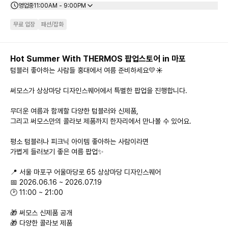
영업중
11:00AM - 9:00PM
무료 입장
패션/잡화
Hot Summer With THERMOS 팝업스토어 in 마포
텀블러 좋아하는 사람들 홍대에서 여름 준비하세요💛☀️

써모스가 상상마당 디자인스퀘어에서 특별한 팝업을 진행합니다.

무더운 여름과 함께할 다양한 텀블러와 신제품,

그리고 써모스만의 콜라보 제품까지 한자리에서 만나볼 수 있어요.

평소 텀블러나 피크닉 아이템 좋아하는 사람이라면

가볍게 들러보기 좋은 여름 팝업✨

📍 서울 마포구 어울마당로 65 상상마당 디자인스퀘어

📅 2026.06.16 ~ 2026.07.19

🕑 11:00 ~ 21:00

🎁 써모스 신제품 공개

🎁 다양한 콜라보 제품
