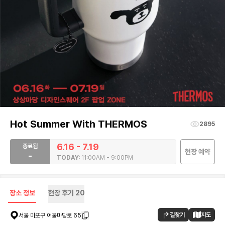
Hot Summer With THERMOS
2895
6.16 - 7.19
종료됨
현장 예약
-
TODAY:
11:00AM - 9:00PM
장소 정보
현장 후기
20
길찾기
지도
서울 마포구 어울마당로 65