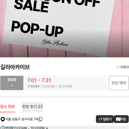
길라아카이브
5353
7.01 - 7.31
종료됨
현장 예약
-
TODAY:
11:00AM - 10:00PM
장소 정보
현장 후기
22
길찾기
지도
서울 성동구 성수이로 74
영업중
11:00AM - 10:00PM