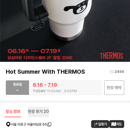
Hot Summer With THERMOS
2454
6.16 - 7.19
종료됨
현장 예약
-
TODAY:
11:00AM - 9:00PM
장소 정보
현장 후기
20
길찾기
지도
서울 마포구 어울마당로 65