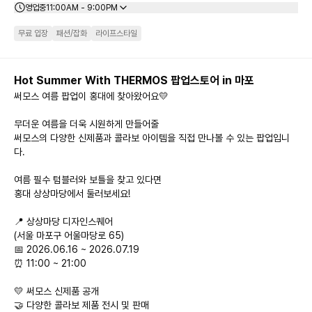
영업중
11:00AM - 9:00PM
무료 입장
패션/잡화
라이프스타일
Hot Summer With THERMOS 팝업스토어 in 마포
써모스 여름 팝업이 홍대에 찾아왔어요💛

무더운 여름을 더욱 시원하게 만들어줄

써모스의 다양한 신제품과 콜라보 아이템을 직접 만나볼 수 있는 팝업입니
다.

여름 필수 텀블러와 보틀을 찾고 있다면

홍대 상상마당에서 둘러보세요!

📍 상상마당 디자인스퀘어

(서울 마포구 어울마당로 65)

📅 2026.06.16 ~ 2026.07.19

⏰ 11:00 ~ 21:00

💛 써모스 신제품 공개

🤝 다양한 콜라보 제품 전시 및 판매
