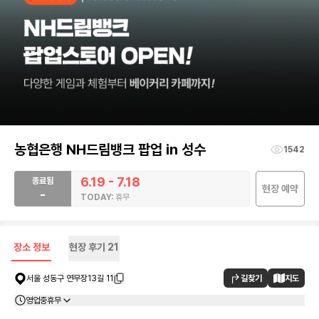
농협은행 NH드림뱅크 팝업 in 성수
1542
6.19 - 7.18
종료됨
현장 예약
-
TODAY:
휴무
장소 정보
현장 후기
21
길찾기
지도
서울 성동구 연무장13길 11
영업중
휴무