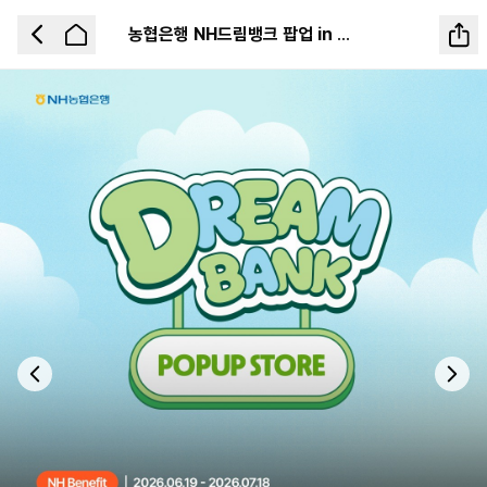
농협은행 NH드림뱅크 팝업 in 성수
Previous slide
Next 