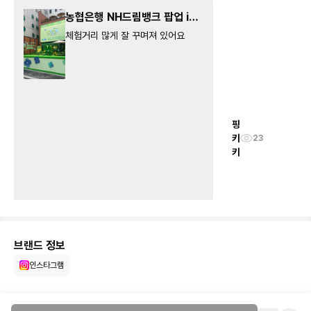
농협은행 NH드림뱅크 팝업 in
성수
체험거리 많게 잘 꾸며져 있어요
핑
키
23
키
브랜드 정보
인스타그램