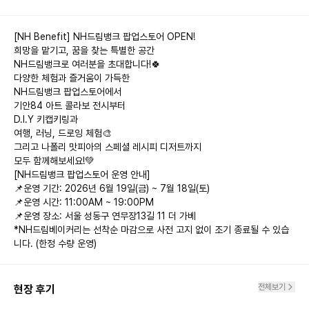
[NH Benefit] NH드림뱅크 팝업스토어 OPEN!

희망을 맡기고, 꿈을 찾는 특별한 공간

NH드림뱅크로 여러분을 초대합니다!🍀

다양한 체험과 즐거움이 가득한

NH드림뱅크 팝업스토어에서

기안84 아트 콜라보 전시부터

D.I.Y 키캡키링과

여행, 러닝, 드로잉 체험🎨

그리고 나폴리 맛피아의 스페셜 레시피 디저트까지

모두 함께해보세요!💚

[NH드림뱅크 팝업스토어 운영 안내]

📌운영 기간: 2026년 6월 19일(금) ~ 7월 18일(토)

📌운영 시간: 11:00AM ~ 19:00PM

📌운영 장소: 서울 성동구 연무장13길 11 더 가베

*NH드림베이커리는 선착순 마감으로 사전 고지 없이 조기 종료될 수 있습
니다. (한정 수량 운영)
전체보기
현장 후기